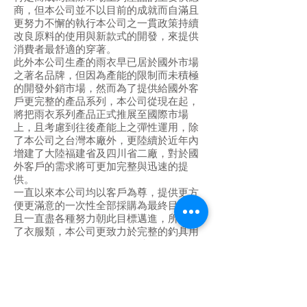
商，但本公司並不以目前的成就而自滿且
更努力不懈的執行本公司之一貫政策持續
改良原料的使用與新款式的開發，來提供
消費者最舒適的穿著。
此外本公司生產的雨衣早已居於國外市場
之著名品牌，但因為產能的限制而未積極
的開發外銷市場，然而為了提供給國外客
戶更完整的產品系列，本公司從現在起，
將把雨衣系列產品正式推展至國際市場
上，且考慮到往後產能上之彈性運用，除
了本公司之台灣本廠外，更陸續於近年內
增建了大陸福建省及四川省二廠，對於國
外客戶的需求將可更加完整與迅速的提
供。
一直以來本公司均以客戶為尊，提供更方
便更滿意的一次性全部採購為最終目標，
且一直盡各種努力朝此目標邁進，所以除
了衣服類，本公司更致力於完整的釣具用
品開發，包含漁具盒，釣魚鞋，釣魚用網…
等等產品，讓每個國內外客戶均可可從本
公司細分的各別目錄中含衣服配件類，漁
具盒類，釣具用品配件類，雨衣類，雨鞋
類，防寒鞋類等，清楚簡單的找到適合自