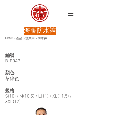
海膠防水褲
HOME
>
產品
>
漁業用
>
防水褲
編號:
​B-P047
顏色:
草綠色
規格:
S(10) / M(10.5) / L(11) / XL(11.5) /
XXL(12)