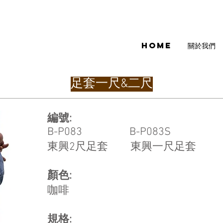
HOME
關於我們
足套一尺&二尺
編號:
B-P083 B-P083S
東興2尺足套 東興一尺足套
顏色:
咖啡
規格: