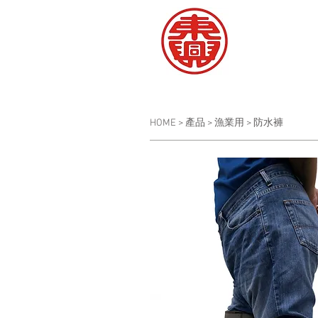
HOME
>
產品
>
漁業用
>
防水褲