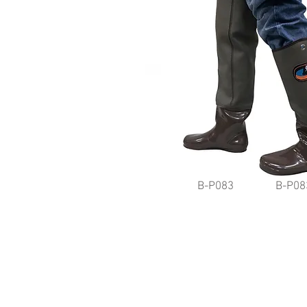
B-P083
B-P08
©2017 by Tung Hsing Lon